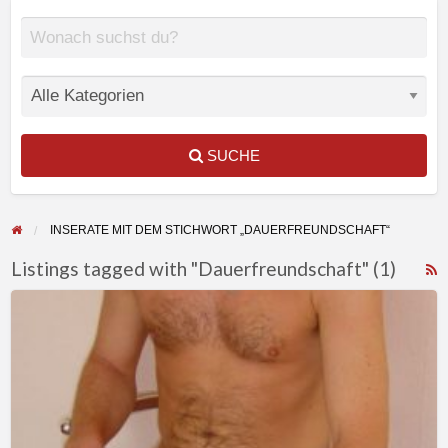
SUCHE
INSERATE MIT DEM STICHWORT „DAUERFREUNDSCHAFT“
Listings tagged with "Dauerfreundschaft" (1)
F
Suche
f
nette
a
Shemale
t
…
D