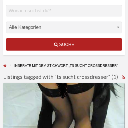
SUCHE
INSERATE MIT DEM STICHWORT „TS SUCHT CROSSDRESSER“
Listings tagged with "ts sucht crossdresser" (1)
F
Suche
f
geile
a
Crossdresser
t
oder
t
Damenwäscheträger
s