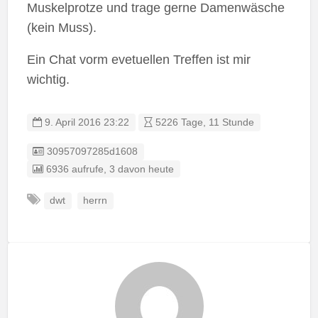
Muskelprotze und trage gerne Damenwäsche
(kein Muss).
Ein Chat vorm evetuellen Treffen ist mir
wichtig.
9. April 2016 23:22
5226 Tage, 11 Stunde
Listing ID
30957097285d1608
6936 aufrufe, 3 davon heute
dwt
herrn