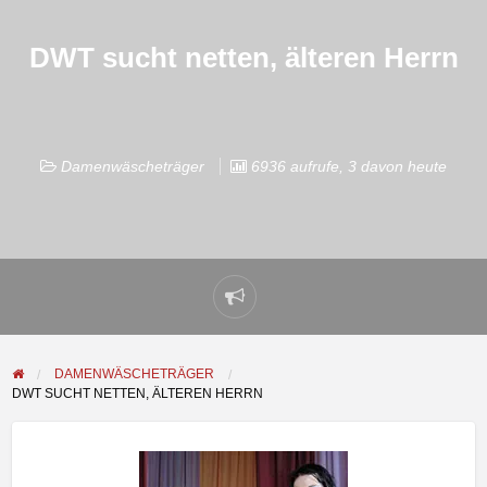
DWT sucht netten, älteren Herrn
Damenwäscheträger
6936 aufrufe, 3 davon heute
Problem
melden
DAMENWÄSCHETRÄGER
DWT SUCHT NETTEN, ÄLTEREN HERRN