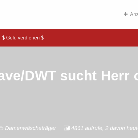
Anz
$ Geld verdienen $
ave/DWT sucht Herr 
Damenwäscheträger
4861 aufrufe, 2 davon heut