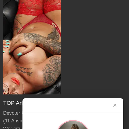
TOP Anzeigen
×
Devoter Crossdresser aus Bamberg sucht Dates
(11 Ansichten)
Wer erzieht eine Sissy zur richtigen Sklavin?