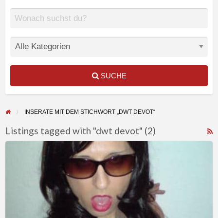
SUCHE
INSERATE MIT DEM STICHWORT „DWT DEVOT“
Listings tagged with "dwt devot" (2)
F
Devote
f
Transe
a
aus
t
Berlin
d
(Brandenburg)
d
sucht