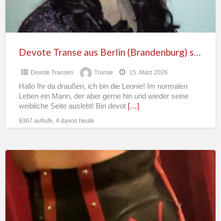
geile
Schwänze
Devote Transe aus Berlin (Brandenburg) sucht geile Schwänze
Devote Transen
Transe
15. März 2026
Hallo Ihr da draußen, ich bin die Leonie! Im normalen
Leben ein Mann, der aber gerne hin und wieder seine
weibliche Seite auslebt! Bin devot
[…]
9367 aufrufe, 4 davon heute
DWTDEVOT
sucht
Sie
Ihn
Paar