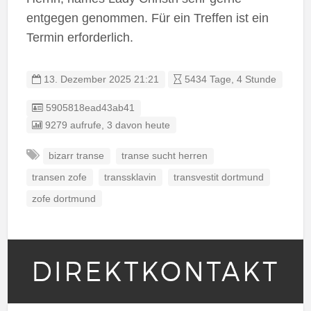
entgegen genommen. Für ein Treffen ist ein
Termin erforderlich.
13. Dezember 2025 21:21
5434 Tage, 4 Stunde
Listing ID
5905818ead43ab41
9279 aufrufe, 3 davon heute
bizarr transe
transe sucht herren
transen zofe
transsklavin
transvestit dortmund
zofe dortmund