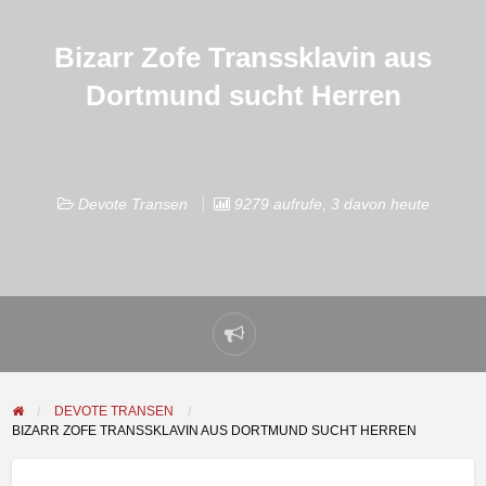
Bizarr Zofe Transsklavin aus
Dortmund sucht Herren
Devote Transen
9279 aufrufe, 3 davon heute
Problem
melden
DEVOTE TRANSEN
BIZARR ZOFE TRANSSKLAVIN AUS DORTMUND SUCHT HERREN